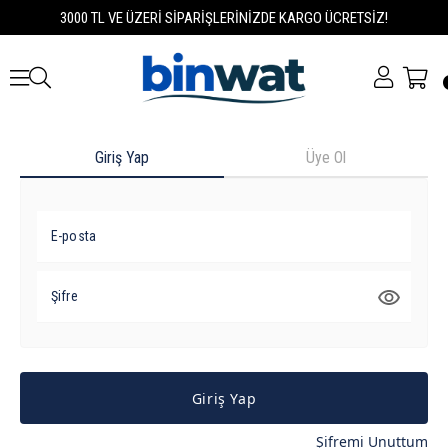
3000 TL VE ÜZERİ SİPARİŞLERİNİZDE KARGO ÜCRETSİZ!
Giriş Yap
Üye Ol
E-posta
Şifre
Giriş Yap
Şifremi Unuttum