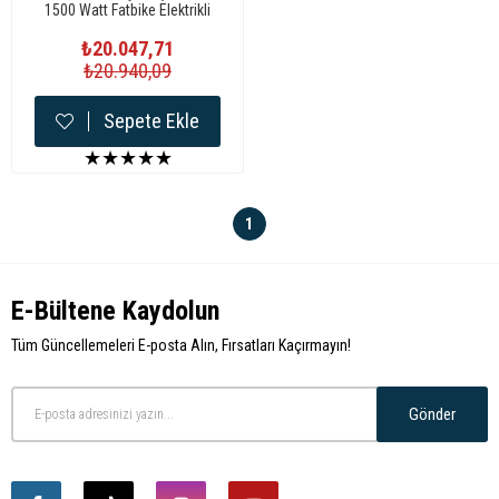
1500 Watt Fatbike Elektrikli
Bisiklet Dişli Motor Dönüşüm
Kiti - 190 mm Arka Teker
₺20.047,71
Uyumlu
₺20.940,09
Sepete Ekle
★
★
★
★
★
1
E-Bültene Kaydolun
Tüm Güncellemeleri E-posta Alın, Fırsatları Kaçırmayın!
Gönder