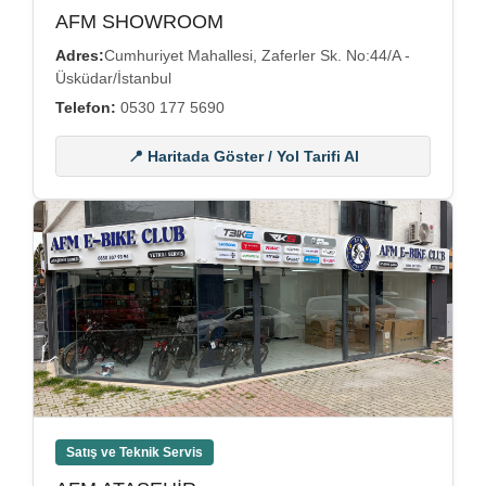
AFM SHOWROOM
Adres:
Cumhuriyet Mahallesi, Zaferler Sk. No:44/A -
Üsküdar/İstanbul
Telefon:
0530 177 5690
📍 Haritada Göster / Yol Tarifi Al
Satış ve Teknik Servis