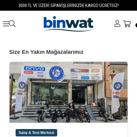
3000 TL VE ÜZERİ SİPARİŞLERİNİZDE KARGO ÜCRETSİZ!
Size En Yakın Mağazalarımız
Satış & Test Merkezi