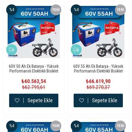
%4
%4
YENI
YENI
ÜRÜN
ÜRÜN
60V 50 Ah Ek Batarya - Yüksek
60V 55 Ah Ek Batarya - Yüksek
Performanslı Elektrikli Bisiklet
Performanslı Elektrikli Bisiklet
Bataryası
Bataryası
₺60.563,54
₺66.619,90
₺62.795,61
₺69.270,37
Sepete Ekle
Sepete Ekle
%4
%4
YENI
YENI