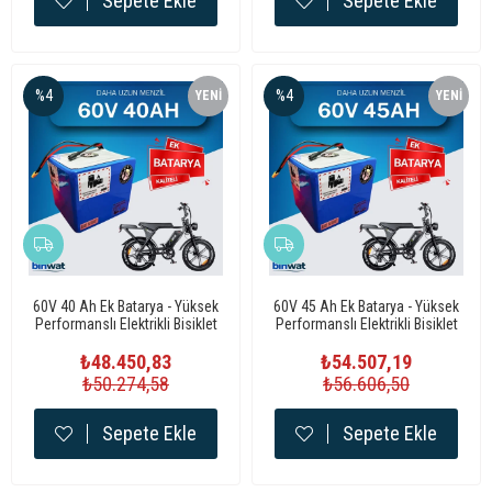
Sepete Ekle
Sepete Ekle
%4
%4
YENI
YENI
ÜRÜN
ÜRÜN
60V 40 Ah Ek Batarya - Yüksek
60V 45 Ah Ek Batarya - Yüksek
Performanslı Elektrikli Bisiklet
Performanslı Elektrikli Bisiklet
Bataryası
Bataryası
₺48.450,83
₺54.507,19
₺50.274,58
₺56.606,50
Sepete Ekle
Sepete Ekle