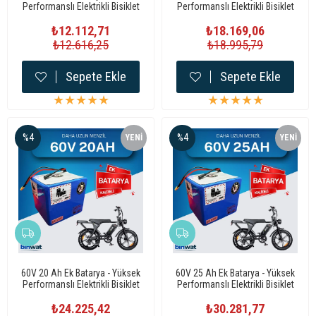
Performanslı Elektrikli Bisiklet
Performanslı Elektrikli Bisiklet
Bataryası
Bataryası
₺12.112,71
₺18.169,06
₺12.616,25
₺18.995,79
Sepete Ekle
Sepete Ekle
★
★
★
★
★
★
★
★
★
★
%4
%4
YENI
YENI
ÜRÜN
ÜRÜN
60V 20 Ah Ek Batarya - Yüksek
60V 25 Ah Ek Batarya - Yüksek
Performanslı Elektrikli Bisiklet
Performanslı Elektrikli Bisiklet
Bataryası
Bataryası
₺24.225,42
₺30.281,77