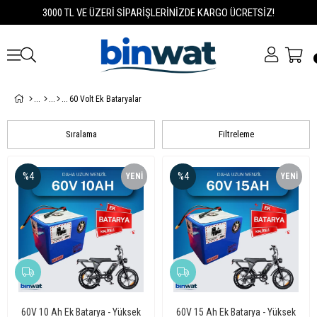
3000 TL VE ÜZERİ SİPARİŞLERİNİZDE KARGO ÜCRETSİZ!
60 Volt Ek Bataryalar
Sıralama
Filtreleme
%4
%4
YENI
YENI
ÜRÜN
ÜRÜN
60V 10 Ah Ek Batarya - Yüksek
60V 15 Ah Ek Batarya - Yüksek