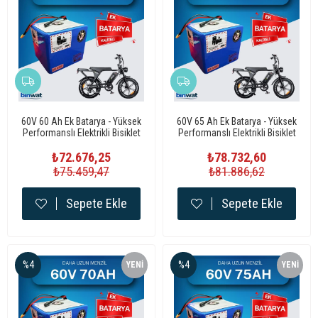
ÜRÜN
ÜRÜN
60V 60 Ah Ek Batarya - Yüksek
60V 65 Ah Ek Batarya - Yüksek
Performanslı Elektrikli Bisiklet
Performanslı Elektrikli Bisiklet
Bataryası
Bataryası
₺72.676,25
₺78.732,60
₺75.459,47
₺81.886,62
Sepete Ekle
Sepete Ekle
%4
%4
YENI
YENI
ÜRÜN
ÜRÜN