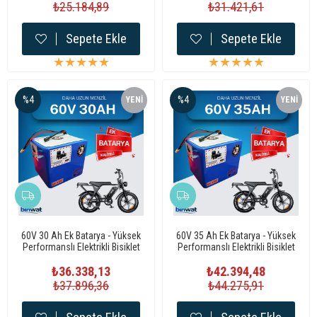
₺25.184,89
₺31.421,61
Sepete Ekle
Sepete Ekle
★
★
★
★
★
★
★
★
★
★
%4
%4
YENI
YENI
ÜRÜN
ÜRÜN
60V 30 Ah Ek Batarya - Yüksek
60V 35 Ah Ek Batarya - Yüksek
Performanslı Elektrikli Bisiklet
Performanslı Elektrikli Bisiklet
Bataryası
Bataryası
₺36.338,13
₺42.394,48
₺37.896,36
₺44.275,91