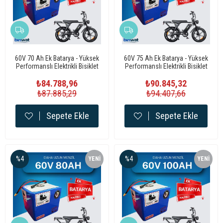
60V 70 Ah Ek Batarya - Yüksek
60V 75 Ah Ek Batarya - Yüksek
Performanslı Elektrikli Bisiklet
Performanslı Elektrikli Bisiklet
Bataryası
Bataryası
₺84.788,96
₺90.845,32
₺87.885,29
₺94.407,66
Sepete Ekle
Sepete Ekle
%4
%4
YENI
YENI
ÜRÜN
ÜRÜN