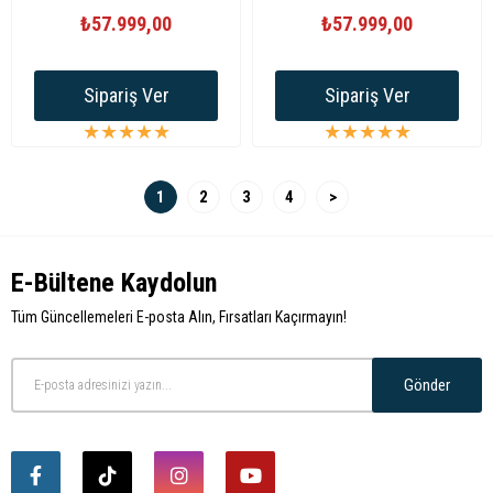
BİSİKLET
BİSİKLET
₺57.999,00
₺57.999,00
Sipariş Ver
Sipariş Ver
★
★
★
★
★
★
★
★
★
★
1
2
3
4
>
E-Bültene Kaydolun
Tüm Güncellemeleri E-posta Alın, Fırsatları Kaçırmayın!
Gönder