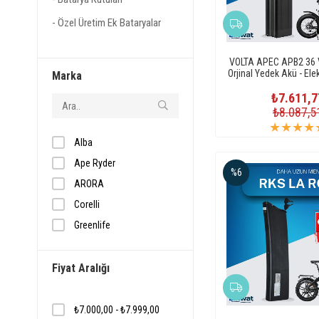
Özel Üretim Ek Bataryalar
VOLTA APEC APB2 36 V
Orjinal Yedek Akü - Elekt
Marka
Pili
₺7.611,7
₺8.087,5
★
★
★
★
Alba
Ape Ryder
%6
ARORA
Corelli
Greenlife
KUBA
Maserati
Fiyat Aralığı
MOTOLUX
OLA
₺7.000,00 - ₺7.999,00