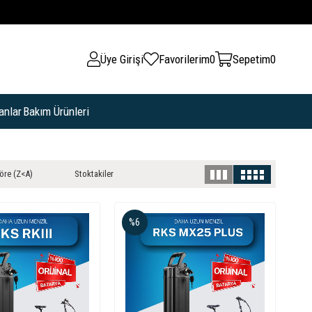
Üye Girişi
Favorilerim
0
Sepetim
0
anlar
Bakım Ürünleri
öre (Z<A)
Stoktakiler
%6