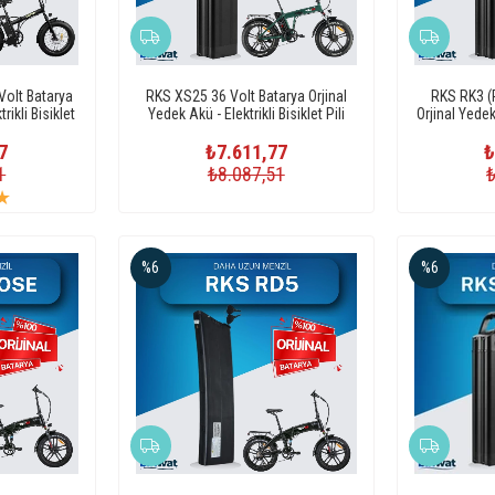
olt Batarya
RKS XS25 36 Volt Batarya Orjinal
RKS RK3 (R
rikli Bisiklet
Yedek Akü - Elektrikli Bisiklet Pili
Orjinal Yedek 
7
₺7.611,77
₺
1
₺8.087,51
★
%6
%6