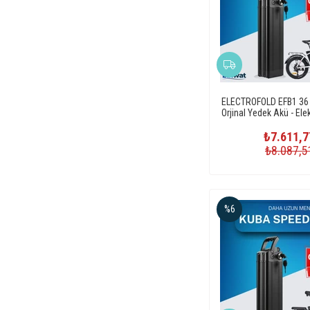
ELECTROFOLD EFB1 36 
Orjinal Yedek Akü - Elekt
Pili
₺7.611,7
₺8.087,5
%6