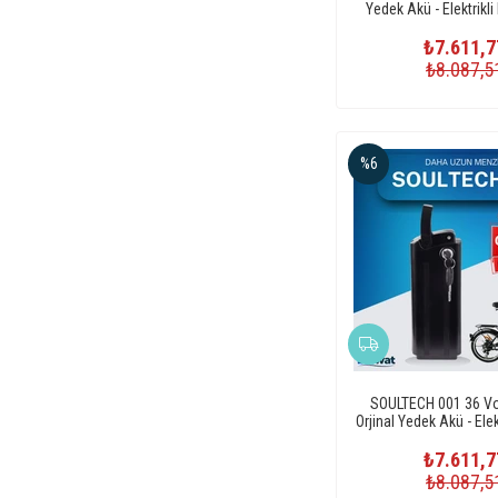
Yedek Akü - Elektrikli B
₺7.611,7
₺8.087,5
%6
SOULTECH 001 36 Vo
Orjinal Yedek Akü - Elekt
Pili
₺7.611,7
₺8.087,5