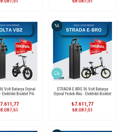
₺8.087,51
₺8.087,51
%6
6 Volt Batarya Orjinal
STRADA E-BRO 36 Volt Batarya
Elektrikli Bisiklet Pili
Orjinal Yedek Akü - Elektrikli Bisiklet
Pili
7.611,77
₺7.611,77
₺8.087,51
₺8.087,51