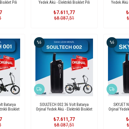
isiklet Pili
Yedek Akü - Elektrikli Bisiklet Pili
Yedek Akü - 
7
₺7.611,77
₺
1
₺8.087,51
%6
%6
lt Batarya
SOULTECH 002 36 Volt Batarya
SKYJET N
rikli Bisiklet
Orjinal Yedek Akü - Elektrikli Bisiklet
Orjinal Yedek 
Pili
7
₺7.611,77
₺
1
₺8.087,51