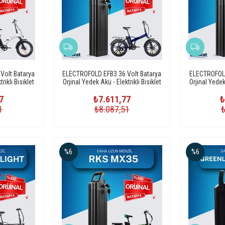
Volt Batarya
ELECTROFOLD EFB3 36 Volt Batarya
ELECTROFOLD
rikli Bisiklet
Orjinal Yedek Akü - Elektrikli Bisiklet
Orjinal Yedek 
Pili
7
₺7.611,77
₺
1
₺8.087,51
%6
%6