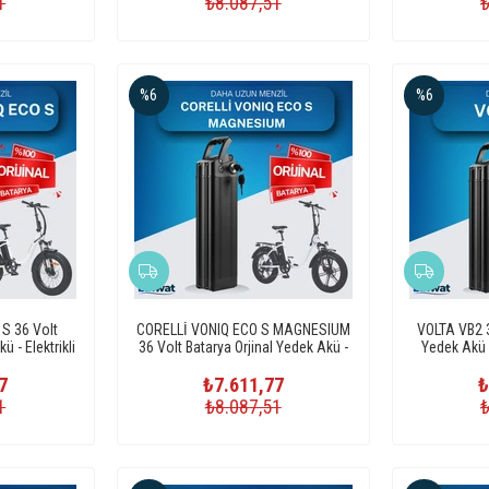
1
₺8.087,51
%6
%6
S 36 Volt
CORELLİ VONIQ ECO S MAGNESIUM
VOLTA VB2 3
ü - Elektrikli
36 Volt Batarya Orjinal Yedek Akü -
Yedek Akü - 
i
Elektrikli Bisiklet Pili
7
₺7.611,77
₺
1
₺8.087,51