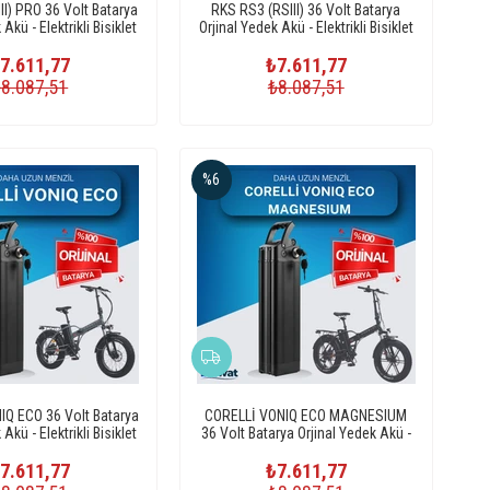
II) PRO 36 Volt Batarya
RKS RS3 (RSIII) 36 Volt Batarya
Akü - Elektrikli Bisiklet
Orjinal Yedek Akü - Elektrikli Bisiklet
Pili
Pili
7.611,77
₺7.611,77
₺8.087,51
₺8.087,51
%6
IQ ECO 36 Volt Batarya
CORELLİ VONIQ ECO MAGNESIUM
Akü - Elektrikli Bisiklet
36 Volt Batarya Orjinal Yedek Akü -
Pili
Elektrikli Bisiklet Pili
7.611,77
₺7.611,77