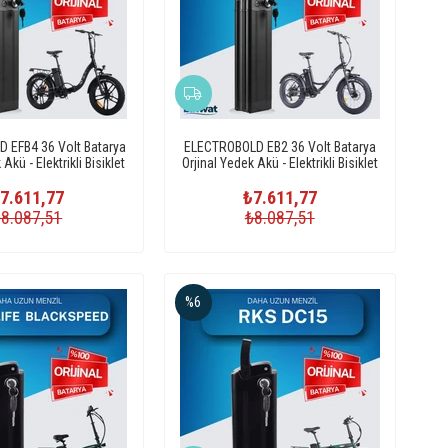
 EFB4 36 Volt Batarya
ELECTROBOLD EB2 36 Volt Batarya
Akü - Elektrikli Bisiklet
Orjinal Yedek Akü - Elektrikli Bisiklet
Pili
Pili
7.611,77
₺7.611,77
₺8.087,51
₺8.087,51
%6