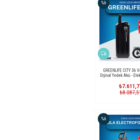
%6
GREENLIFE CITY 36 Vo
Orjinal Yedek Akü - Elekt
Pili
₺7.611,7
₺8.087,5
%6