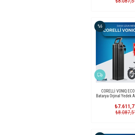
₺8.087,5
%6
CORELLİ VONIQ ECO 
Batarya Orjinal Yedek Ak
Bisiklet Pil
₺7.611,7
₺8.087,5