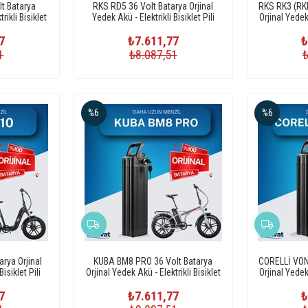
t Batarya
RKS RD5 36 Volt Batarya Orjinal
RKS RK3 (RKI
rikli Bisiklet
Yedek Akü - Elektrikli Bisiklet Pili
Orjinal Yedek 
7
₺7.611,77
₺
1
₺8.087,51
%6
%6
rya Orjinal
KUBA BM8 PRO 36 Volt Batarya
CORELLİ VON
isiklet Pili
Orjinal Yedek Akü - Elektrikli Bisiklet
Orjinal Yedek 
Pili
7
₺7.611,77
₺