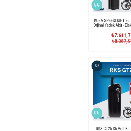
KUBA SPEEDLIGHT 36 V
Orjinal Yedek Akü - Elekt
Pili
₺7.611,7
₺8.087,5
%6
RKS GT25 36 Volt Bata