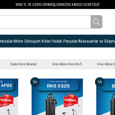
3000 TL VE ÜZERİ SİPARİŞLERİNİZDE KARGO ÜCRETSİZ!
taryalar
Motor Dönüşüm Kitleri
Yedek Parçalar
Aksesuarlar ve Ekipm
Fiyata Göre (Azalan)
Ürün Adına Göre (A>Z)
Ürün Adına G
%6
%6