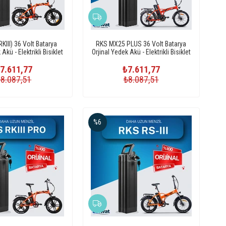
KIII) 36 Volt Batarya
RKS MX25 PLUS 36 Volt Batarya
Akü - Elektrikli Bisiklet
Orjinal Yedek Akü - Elektrikli Bisiklet
Pili
Pili
7.611,77
₺7.611,77
₺8.087,51
₺8.087,51
%6