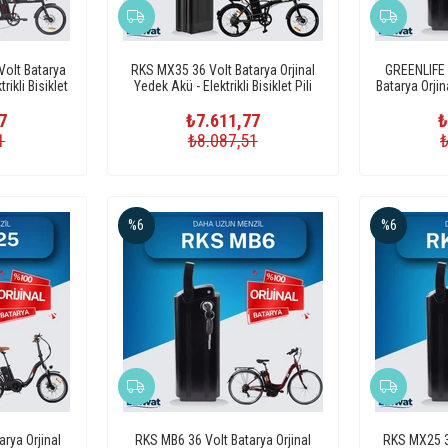
olt Batarya
RKS MX35 36 Volt Batarya Orjinal
GREENLIFE
rikli Bisiklet
Yedek Akü - Elektrikli Bisiklet Pili
Batarya Orjin
7
₺7.611,77
₺
1
₺8.087,51
%6
%6
rya Orjinal
RKS MB6 36 Volt Batarya Orjinal
RKS MX25 36