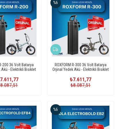
%6
200 36 Volt Batarya
ROXFORM R-300 36 Volt Batarya
Akü - Elektrikli Bisiklet
Orjinal Yedek Akü - Elektrikli Bisiklet
Pili
Pili
7.611,77
₺7.611,77
₺8.087,51
₺8.087,51
%6