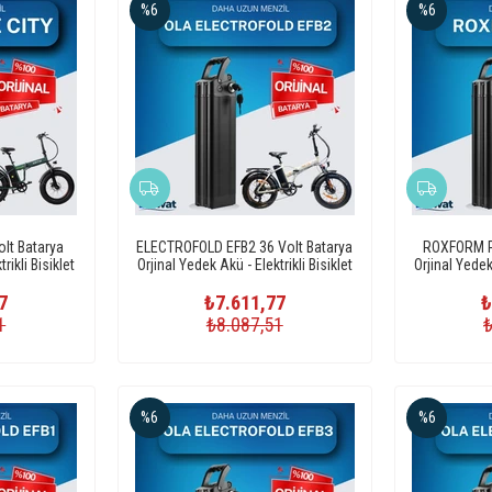
%6
%6
lt Batarya
ELECTROFOLD EFB2 36 Volt Batarya
ROXFORM R-
rikli Bisiklet
Orjinal Yedek Akü - Elektrikli Bisiklet
Orjinal Yedek 
Pili
7
₺7.611,77
₺
1
₺8.087,51
%6
%6