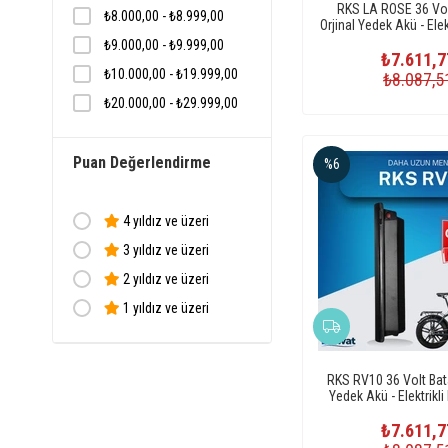
RKS LA ROSE 36 Vol
RKS
₺8.000,00 - ₺8.999,00
Orjinal Yedek Akü - Elekt
Pili
Roxform
₺9.000,00 - ₺9.999,00
₺7.611,7
Skyjet
₺10.000,00 - ₺19.999,00
₺8.087,5
Soultech
₺20.000,00 - ₺29.999,00
STRADA
Volta
Puan Değerlendirme
%6
4 yıldız ve üzeri
3 yıldız ve üzeri
2 yıldız ve üzeri
1 yıldız ve üzeri
RKS RV10 36 Volt Bata
Yedek Akü - Elektrikli B
₺7.611,7