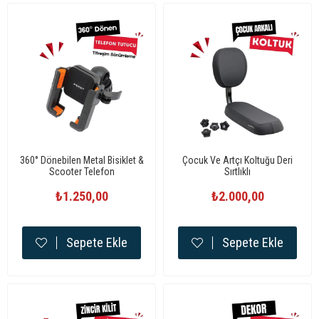
360° Dönebilen Metal Bisiklet &
Çocuk Ve Artçı Koltuğu Deri
Scooter Telefon
Sırtlıklı
Tutucu Titreşim Önleyicili
₺1.250,00
Premium
₺2.000,00
Sepete Ekle
Sepete Ekle