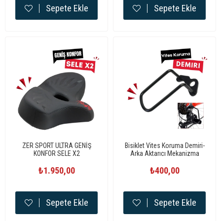
Sepete Ekle
Sepete Ekle
ZER SPORT ULTRA GENİŞ
Bisiklet Vites Koruma Demiri-
KONFOR SELE X2
Arka Aktarıcı Mekanizma
Koruma Demiri
₺1.950,00
₺400,00
Sepete Ekle
Sepete Ekle