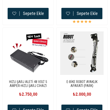
Sepete Ekle
Sepete Ekle
★
★
★
★
★
HIZLI ŞARJ ALETİ 48 VOLT 5
E-BİKE ROBOT AYAKLIK
AMPER-HIZLI ŞARJ CİHAZI
APARATI (PARK)
₺2.750,00
₺2.000,00