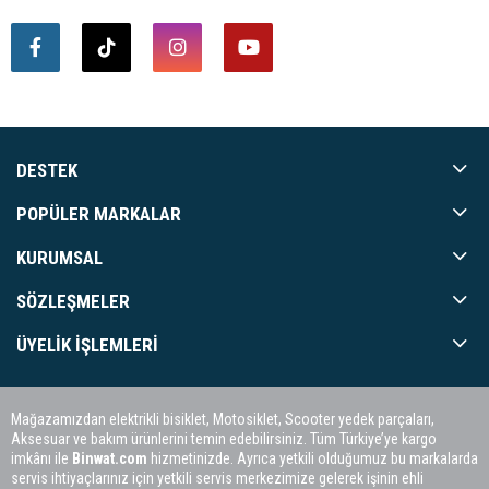
DESTEK
POPÜLER MARKALAR
KURUMSAL
SÖZLEŞMELER
ÜYELIK İŞLEMLERI
Mağazamızdan elektrikli bisiklet, Motosiklet, Scooter yedek parçaları,
Aksesuar ve bakım ürünlerini temin edebilirsiniz. Tüm Türkiye’ye kargo
imkânı ile
Binwat.com
hizmetinizde. Ayrıca yetkili olduğumuz bu markalarda
servis ihtiyaçlarınız için yetkili servis merkezimize gelerek işinin ehli