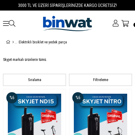
3000 TL VE ÜZERİ SİPARİŞLERİNİZDE KARGO ÜCRETSİZ!
Elektrikli bisiklet ve yedek parça
Skyjet markalı ürünlerin tümü.
Sıralama
Filtreleme
%6
%6